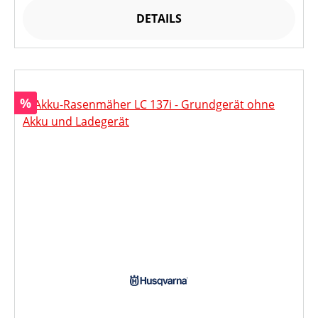
DETAILS
Rabatt
%