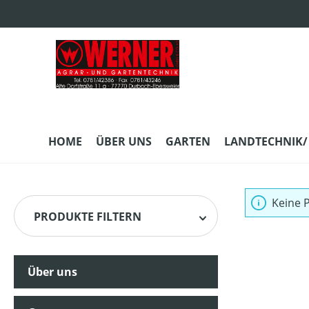
m Hauptinhalt springen
Zur Suche springen
Zur Hauptnavigation springen
HOME
ÜBER UNS
GARTEN
LANDTECHNIK/
Keine 
PRODUKTE FILTERN
Über uns