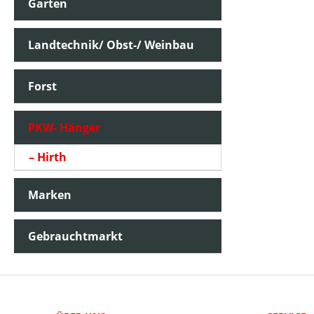
Garten
Landtechnik/ Obst-/ Weinbau
Forst
PKW- Hänger
Hirth
Marken
Gebrauchtmarkt