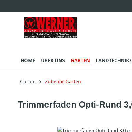
m Hauptinhalt springen
Zur Suche springen
Zur Hauptnavigation springen
HOME
ÜBER UNS
GARTEN
LANDTECHNIK/
Garten
Zubehör Garten
Trimmerfaden Opti-Rund 3
Bildergalerie überspringen