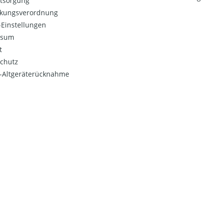
ntsorgung
kungsverordnung
Einstellungen
ssum
t
chutz
o-Altgeräterücknahme