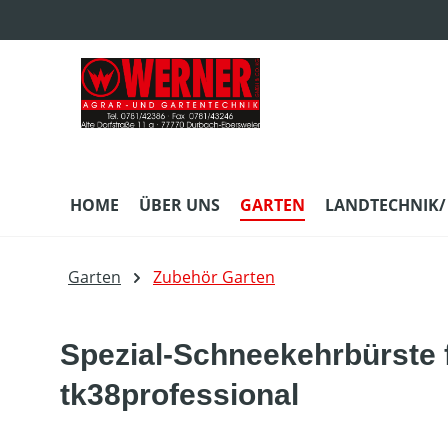
m Hauptinhalt springen
Zur Suche springen
Zur Hauptnavigation springen
HOME
ÜBER UNS
GARTEN
LANDTECHNIK/
Garten
Zubehör Garten
Spezial-Schneekehrbürste 
tk38professional