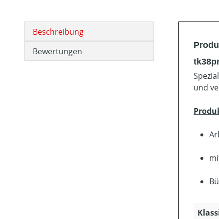
Beschreibung
Produ
Bewertungen
tk38p
Spezia
und ve
Produ
Ar
mi
Bü
Klass