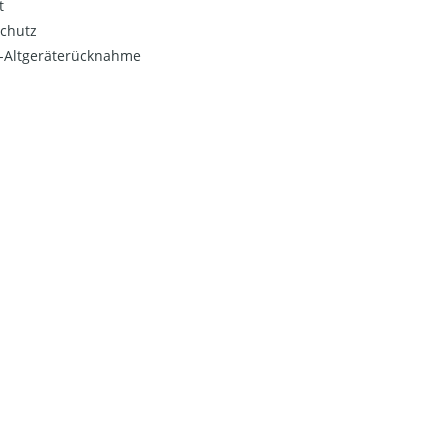
t
chutz
o-Altgeräterücknahme