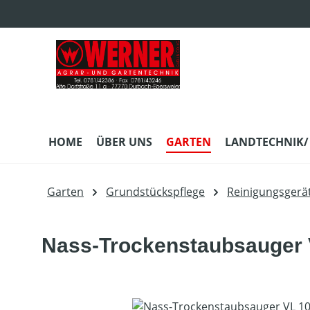
m Hauptinhalt springen
Zur Suche springen
Zur Hauptnavigation springen
HOME
ÜBER UNS
GARTEN
LANDTECHNIK/
Garten
Grundstückspflege
Reinigungsgerä
Nass-Trockenstaubsauger 
Bildergalerie überspringen