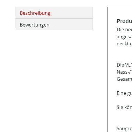
Beschreibung
Produ
Bewertungen
Die ne
angesa
deckt 
Die VL
Nass-/
Gesamt
Eine g
Sie kö
Saugro