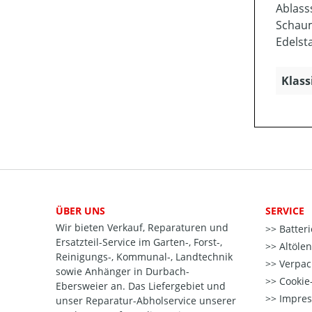
Ablass
Schaum
Edelst
Klass
ÜBER UNS
SERVICE
Wir bieten Verkauf, Reparaturen und
Batter
Ersatzteil-Service im Garten-, Forst-,
Altöle
Reinigungs-, Kommunal-, Landtechnik
Verpac
sowie Anhänger in Durbach-
Cookie-
Ebersweier an. Das Liefergebiet und
Impre
unser Reparatur-Abholservice unserer