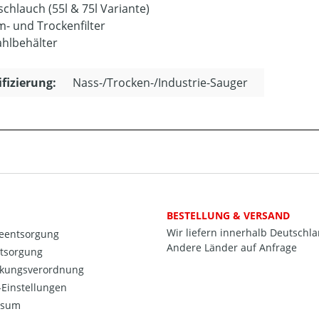
schlauch (55l & 75l Variante)
- und Trockenfilter
ahlbehälter
ifizierung:
Nass-/Trocken-/Industrie-Sauger
BESTELLUNG & VERSAND
Wir liefern innerhalb Deutschl
ieentsorgung
Andere Länder auf Anfrage
ntsorgung
kungsverordnung
Einstellungen
ssum