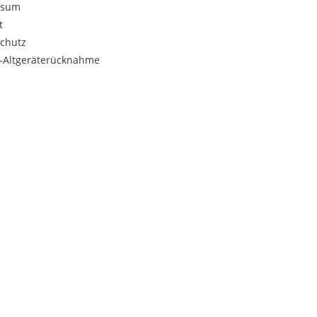
ssum
t
chutz
o-Altgeräterücknahme