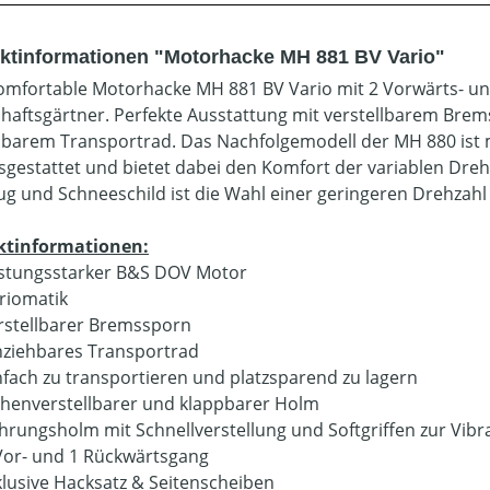
ktinformationen "Motorhacke MH 881 BV Vario"
omfortable Motorhacke MH 881 BV Vario mit 2 Vorwärts- un
haftsgärtner. Perfekte Ausstattung mit verstellbarem Brems
hbarem Transportrad. Das Nachfolgemodell der MH 880 ist m
sgestattet und bietet dabei den Komfort der variablen Dre
lug und Schneeschild ist die Wahl einer geringeren Drehzahl
ktinformationen:
istungsstarker B&S DOV Motor
riomatik
rstellbarer Bremssporn
nziehbares Transportrad
nfach zu transportieren und platzsparend zu lagern
henverstellbarer und klappbarer Holm
hrungsholm mit Schnellverstellung und Softgriffen zur Vi
Vor- und 1 Rückwärtsgang
klusive Hacksatz & Seitenscheiben