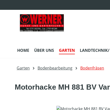
m Hauptinhalt springen
Zur Suche springen
Zur Hauptnavigation springen
HOME
ÜBER UNS
GARTEN
LANDTECHNIK/
Garten
Bodenbearbeitung
Bodenfräsen
Motorhacke MH 881 BV Var
Bildergalerie überspringen