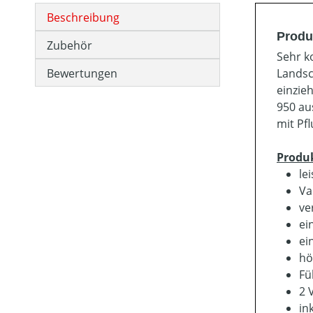
Beschreibung
Produ
Zubehör
Sehr k
Bewertungen
Landsc
einzie
950 au
mit Pf
Produ
le
Va
ve
ei
ei
hö
Fü
2 
in