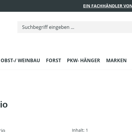
EIN FACHHÄNDLER VON
 OBST-/ WEINBAU
FORST
PKW- HÄNGER
MARKEN
io
Inhalt:
1