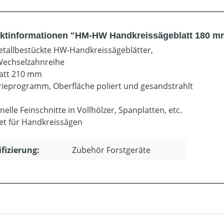
ktinformationen "HM-HW Handkreissägeblatt 180 m
tallbestückte HW-Handkreissägeblätter,
echselzahnreihe
att 210 mm
rieprogramm, Oberfläche poliert und gesandstrahlt
nelle Feinschnitte in Vollhölzer, Spanplatten, etc.
et für Handkreissägen
ifizierung:
Zubehör Forstgeräte