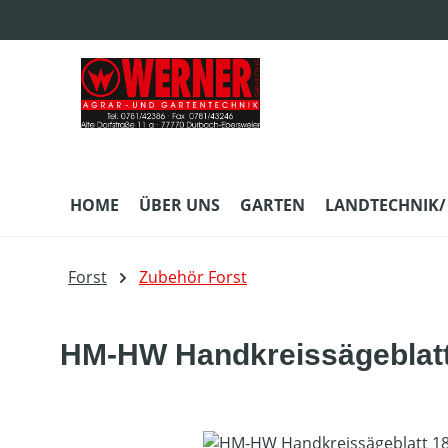
m Hauptinhalt springen
Zur Suche springen
Zur Hauptnavigation springen
HOME
ÜBER UNS
GARTEN
LANDTECHNIK/
Forst
Zubehör Forst
HM-HW Handkreissägeblat
Bildergalerie überspringen