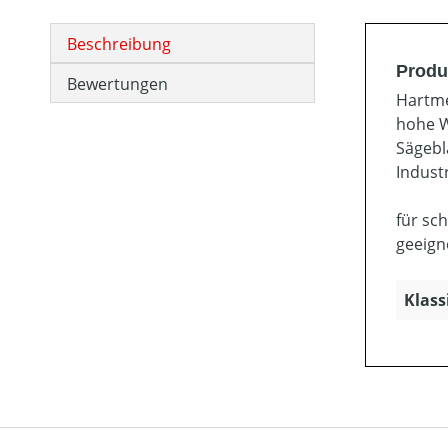
Beschreibung
Produ
Bewertungen
Hartme
hohe W
Sägebl
Indust
für sch
geeign
Klass