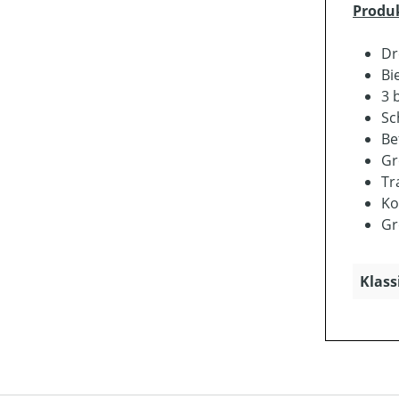
Produ
Dr
Bi
3 
Sc
Be
Gr
Tr
Ko
Gr
Klass