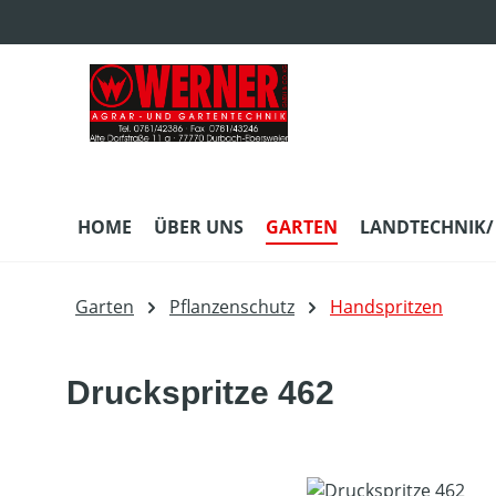
m Hauptinhalt springen
Zur Suche springen
Zur Hauptnavigation springen
HOME
ÜBER UNS
GARTEN
LANDTECHNIK/
Garten
Pflanzenschutz
Handspritzen
Druckspritze 462
Bildergalerie überspringen