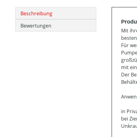
Beschreibung
Produ
Bewertungen
Mit ih
besten
Für we
Pumpe 
großzü
mit ei
Der Be
Behälte
Anwen
in Pri
bei Zi
Unkra