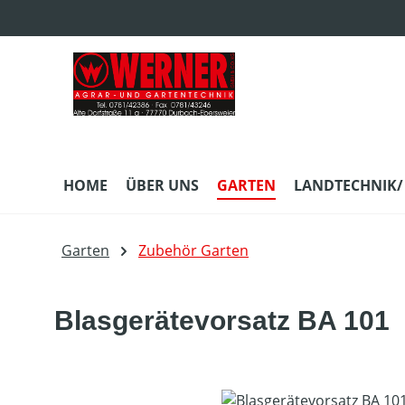
m Hauptinhalt springen
Zur Suche springen
Zur Hauptnavigation springen
HOME
ÜBER UNS
GARTEN
LANDTECHNIK/
Garten
Zubehör Garten
Blasgerätevorsatz BA 101
Bildergalerie überspringen