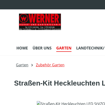
m Hauptinhalt springen
Zur Suche springen
Zur Hauptnavigation springen
HOME
ÜBER UNS
GARTEN
LANDTECHNIK/
Garten
Zubehör Garten
Straßen-Kit Heckleuchten 
Bildergalerie überspringen