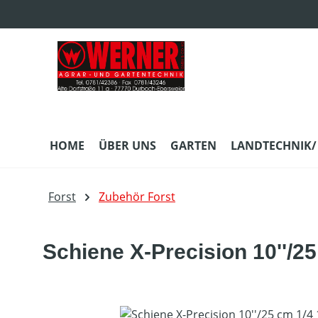
m Hauptinhalt springen
Zur Suche springen
Zur Hauptnavigation springen
HOME
ÜBER UNS
GARTEN
LANDTECHNIK/
Forst
Zubehör Forst
Schiene X-Precision 10''/2
Bildergalerie überspringen