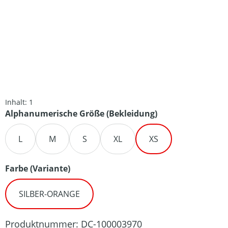
Inhalt:
1
auswählen
Alphanumerische Größe (Bekleidung)
L
M
S
XL
XS
auswählen
Farbe (Variante)
SILBER-ORANGE
Produktnummer:
DC-100003970