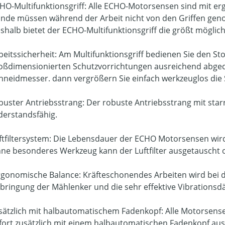
HO-Multifunktionsgriff: Alle ECHO-Motorsensen sind mit erg
nde müssen während der Arbeit nicht von den Griffen ge
shalb bietet der ECHO-Multifunktionsgriff die größt möglich
beitssicherheit: Am Multifunktionsgriff bedienen Sie den S
oßdimensionierten Schutzvorrichtungen ausreichend abged
hneidmesser. dann vergrößern Sie einfach werkzeuglos die 
buster Antriebsstrang: Der robuste Antriebsstrang mit star
derstandsfähig.
ftfiltersystem: Die Lebensdauer der ECHO Motorsensen wird 
ne besonderes Werkzeug kann der Luftfilter ausgetauscht o
rgonomische Balance: Kräfteschonendes Arbeiten wird be
bringung der Mählenker und die sehr effektive Vibrationsd
sätzlich mit halbautomatischem Fadenkopf: Alle Motorsens
fort zusätzlich mit einem halbautomatischen Fadenkopf ausg