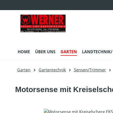
m Hauptinhalt springen
Zur Suche springen
Zur Hauptnavigation springen
HOME
ÜBER UNS
GARTEN
LANDTECHNIK/
Garten
Gartentechnik
Sensen/Trimmer
Motorsense mit Kreiselsc
Bildergalerie überspringen