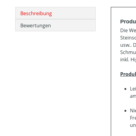
Beschreibung
Produ
Bewertungen
Die We
Steins
usw.. 
Schmut
inkl. 
Produ
Le
am
Ni
Fr
un