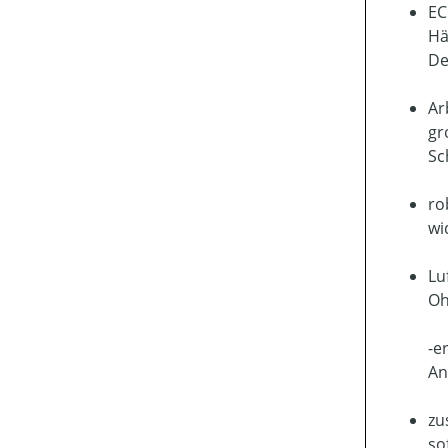
EC
Hä
De
Ar
gr
Sc
ro
wi
Lu
Oh
-e
An
zu
so