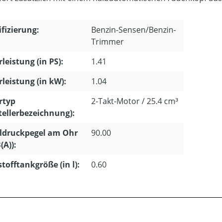
ifizierung:
Benzin-Sensen/Benzin-
Trimmer
leistung (in PS):
1.41
leistung (in kW):
1.04
rtyp
2-Takt-Motor / 25.4 cm³
tellerbezeichnung):
ldruckpegel am Ohr
90.00
(A)):
stofftankgröße (in l):
0.60