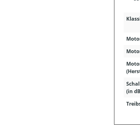
Klass
Motor
Motor
Moto
(Hers
Schal
(in dB
Treib