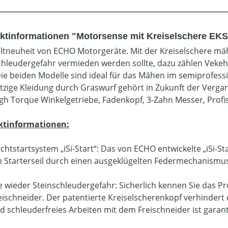
ktinformationen "Motorsense mit Kreiselschere EK
ltneuheit von ECHO Motorgeräte. Mit der Kreiselschere mäh
chleudergefahr vermieden werden sollte, dazu zählen Veke
Die beiden Modelle sind ideal für das Mähen im semiprofessi
zige Kleidung durch Graswurf gehört in Zukunft der Verga
High Torque Winkelgetriebe, Fadenkopf, 3-Zahn Messer, Profi
ktinformationen:
ichtstartsystem „iSi-Start“: Das von ECHO entwickelte „iSi-S
 Starterseil durch einen ausgeklügelten Federmechanismus
e wieder Steinschleudergefahr: Sicherlich kennen Sie das 
eischneider. Der patentierte Kreiselscherenkopf verhindert
d schleuderfreies Arbeiten mit dem Freischneider ist garant