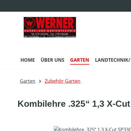
m Hauptinhalt springen
Zur Suche springen
Zur Hauptnavigation springen
HOME
ÜBER UNS
GARTEN
LANDTECHNIK/
Garten
Zubehör Garten
Kombilehre .325“ 1,3 X-Cu
Bildergalerie überspringen