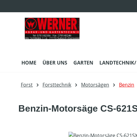
m Hauptinhalt springen
Zur Suche springen
Zur Hauptnavigation springen
HOME
ÜBER UNS
GARTEN
LANDTECHNIK/
Forst
Forsttechnik
Motorsägen
Benzin
Benzin-Motorsäge CS-621
Bildergalerie überspringen