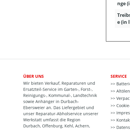
nge (
Treib
e (in l
ÜBER UNS
SERVICE
Wir bieten Verkauf, Reparaturen und
Batter
Ersatzteil-Service im Garten-, Forst-,
Altöle
Reinigungs-, Kommunal-, Landtechnik
Verpac
sowie Anhänger in Durbach-
Cookie-
Ebersweier an. Das Liefergebiet und
Impre
unser Reparatur-Abholservice unserer
Werkstatt umfasst die Region
Kontak
Durbach, Offenburg, Kehl, Achern,
Datens