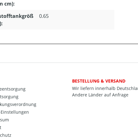
in cm):
stofftankgröß
0.65
):
BESTELLUNG & VERSAND
Wir liefern innerhalb Deutschl
ieentsorgung
Andere Länder auf Anfrage
ntsorgung
kungsverordnung
Einstellungen
ssum
t
chutz