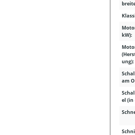
breit
Klass
Motor
kW):
Moto
(Hers
ung):
Schal
am Oh
Schal
el (in
Schn
Schni