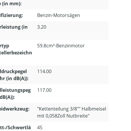
e (in mm):
ifizierung:
Benzin-Motorsägen
leistung (in
3.20
rtyp
59.8cm³-Benzinmotor
tellerbezeichn
ldruckpegel
114.00
r (in dB(A)):
lleistungspeg
117.00
 dB(A)):
eidwerkzeug:
"Kettenteilung 3/8"" Halbmeisel
mit 0,058Zoll Nutbreite"
tt-/Schwertlä
45