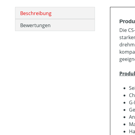
Beschreibung
Produ
Bewertungen
Die CS
starke
drehmo
kompak
geeign
Produ
Se
Ch
G-
Ge
An
Ma
Ha