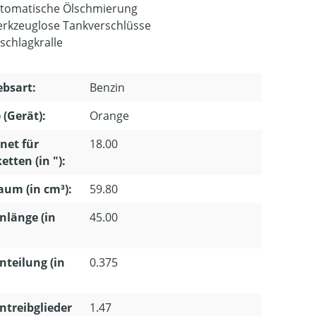
tomatische Ölschmierung
rkzeuglose Tankverschlüsse
schlagkralle
ebsart:
Benzin
 (Gerät):
Orange
net für
18.00
etten (in "):
um (in cm³):
59.80
nlänge (in
45.00
nteilung (in
0.375
ntreibglieder
1.47