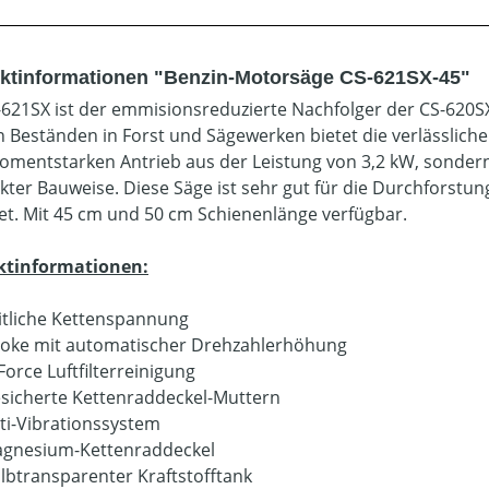
ktinformationen "Benzin-Motorsäge CS-621SX-45"
-621SX ist der emmisionsreduzierte Nachfolger der CS-620SX
n Beständen in Forst und Sägewerken bietet die verlässlich
mentstarken Antrieb aus der Leistung von 3,2 kW, sondern 
ter Bauweise. Diese Säge ist sehr gut für die Durchforstu
et. Mit 45 cm und 50 cm Schienenlänge verfügbar.
ktinformationen:
itliche Kettenspannung
oke mit automatischer Drehzahlerhöhung
Force Luftfilterreinigung
sicherte Kettenraddeckel-Muttern
ti-Vibrationssystem
gnesium-Kettenraddeckel
lbtransparenter Kraftstofftank