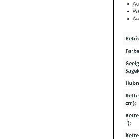
Au
We
An
Betri
Farbe
Geeig
Sägek
Hubra
Kette
cm):
Kette
"):
Kette