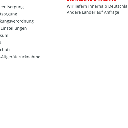
Wir liefern innerhalb Deutschl
ieentsorgung
Andere Länder auf Anfrage
ntsorgung
kungsverordnung
Einstellungen
ssum
t
chutz
o-Altgeräterücknahme