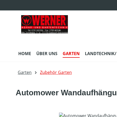
m Hauptinhalt springen
Zur Suche springen
Zur Hauptnavigation springen
HOME
ÜBER UNS
GARTEN
LANDTECHNIK/
Garten
Zubehör Garten
Automower Wandaufhängu
Bildergalerie überspringen