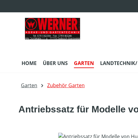
m Hauptinhalt springen
Zur Suche springen
Zur Hauptnavigation springen
HOME
ÜBER UNS
GARTEN
LANDTECHNIK/
Garten
Zubehör Garten
Antriebssatz für Modelle 
Bildergalerie überspringen